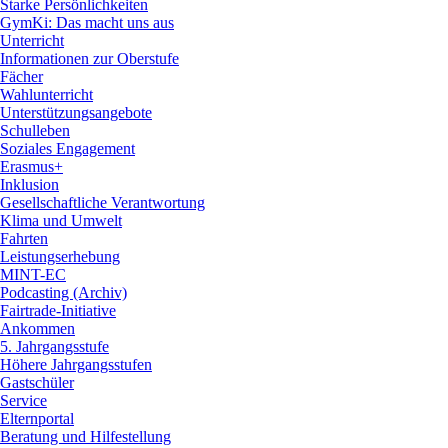
Starke Persönlichkeiten
GymKi: Das macht uns aus
Unterricht
Informationen zur Oberstufe
Fächer
Wahlunterricht
Unterstützungsangebote
Schulleben
Soziales Engagement
Erasmus+
Inklusion
Gesellschaftliche Verantwortung
Klima und Umwelt
Fahrten
Leistungserhebung
MINT-EC
Podcasting (Archiv)
Fairtrade-Initiative
Ankommen
5. Jahrgangsstufe
Höhere Jahrgangsstufen
Gastschüler
Service
Elternportal
Beratung und Hilfestellung