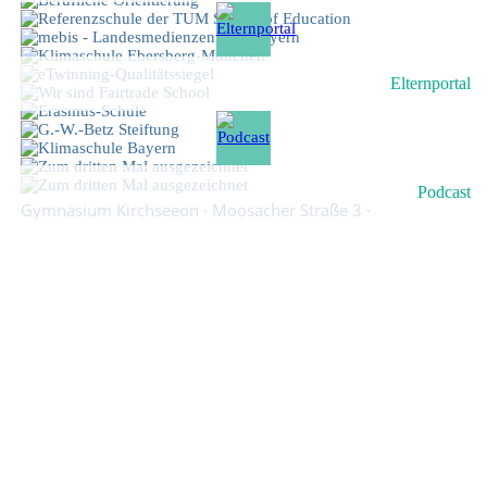
Elternportal
Podcast
Gymnasium Kirchseeon · Moosacher Straße 3 ·
85614 Kirchseeon · Telefon 08091 539 0070
Kontakt
·
Impressum
·
Datenschutz
·
Sitemap
Home
Schule
Schulleitung und Kollegium