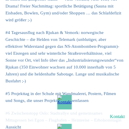
Drama! Freier Nachmittag: sportliche Betätigung (Sauna mit
Eisbaden, Bowlen, Gym) und/oder Shoppen … das Schlafdefizit
wird größer ;-)
#4 Tagesausflug nach Rjukan & Vemork: norwegische
Geschichte – die Helden von Telemark (unblutiger, aber
effektiver Widerstand gegen das NS-Atombomben-Programm)-
viel Eisregen und sehr winterliche Straßenverhältnisse, viel
Sonne vor Ort, viel Info über das „Industrialisierungswunder“von
Rjukan (350 Einwohner wachsen auf 10.000 innerhalb von 5
Jahren) und die heldenhafte Sabotage. Lange und musikalische
Busfahrt ;-)
#5 Projekttag in der Schule mit Wandmalerei, Postern, Filmen
und Songs, die unser Projekt zusammenfassen
#6 Zwischenstopp Oslo: Stadtrallye und gemeinsames
Kontakt
Mittagessen bei Egon – Flughafen – Heimreise – Erholsonntagin
Aussicht