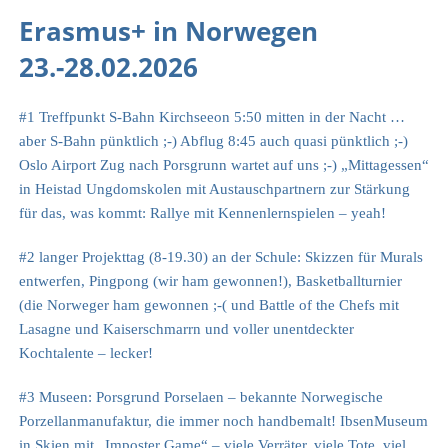
Erasmus+ in Norwegen
23.-28.02.2026
#1 Treffpunkt S-Bahn Kirchseeon 5:50 mitten in der Nacht …
aber S-Bahn pünktlich ;-) Abflug 8:45 auch quasi pünktlich ;-)
Oslo Airport Zug nach Porsgrunn wartet auf uns ;-) „Mittagessen“
in Heistad Ungdomskolen mit Austauschpartnern zur Stärkung
für das, was kommt: Rallye mit Kennenlernspielen – yeah!
#2 langer Projekttag (8-19.30) an der Schule: Skizzen für Murals
entwerfen, Pingpong (wir ham gewonnen!), Basketballturnier
(die Norweger ham gewonnen ;-( und Battle of the Chefs mit
Lasagne und Kaiserschmarrn und voller unentdeckter
Kochtalente – lecker!
#3 Museen: Porsgrund Porselaen – bekannte Norwegische
Porzellanmanufaktur, die immer noch handbemalt! IbsenMuseum
in Skien mit „Imposter Game“ – viele Verräter, viele Tote, viel