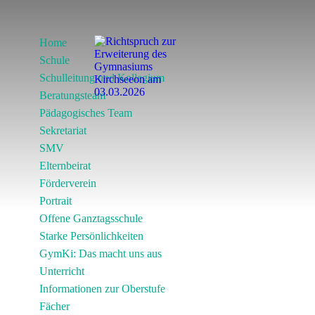
Home
Schule
Schulleitung und Kollegium
Beratungsteam
Pädagogisches Team
Sekretariat
SMV
Elternbeirat
Förderverein
Portrait
Offene Ganztagsschule
Starke Persönlichkeiten
GymKi: Das macht uns aus
Unterricht
Informationen zur Oberstufe
Fächer